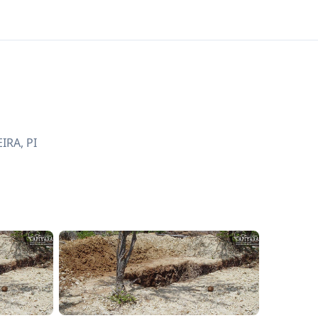
EIRA
,
PI