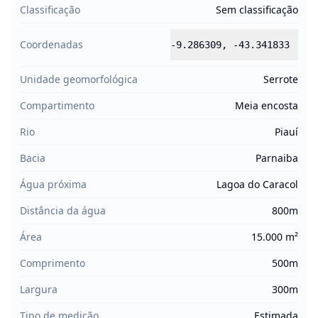
Classificação
Sem classificação
Coordenadas
-9.286309
,
-43.341833
Unidade geomorfológica
Serrote
Compartimento
Meia encosta
Rio
Piauí
Bacia
Parnaiba
Água próxima
Lagoa do Caracol
Distância da água
800m
Área
15.000 m²
Comprimento
500m
Largura
300m
Tipo de medição
Estimada