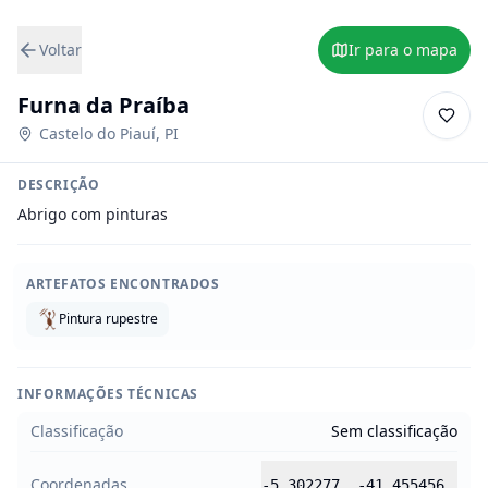
Voltar
Ir para o mapa
Furna da Praíba
Castelo do Piauí
,
PI
DESCRIÇÃO
Abrigo com pinturas
ARTEFATOS ENCONTRADOS
Pintura rupestre
INFORMAÇÕES TÉCNICAS
Classificação
Sem classificação
Coordenadas
-5.302277
,
-41.455456