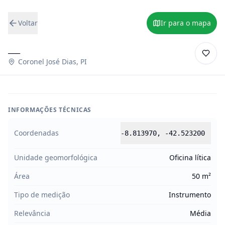
Voltar
Ir para o mapa
___
Coronel José Dias
,
PI
INFORMAÇÕES TÉCNICAS
Coordenadas
-8.813970
,
-42.523200
Unidade geomorfológica
Oficina lítica
Área
50 m²
Tipo de medição
Instrumento
Relevância
Média