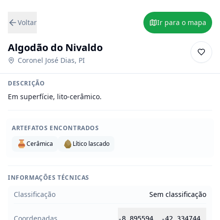
Voltar
Ir para o mapa
Algodão do Nivaldo
Coronel José Dias
,
PI
DESCRIÇÃO
Em superfície, lito-cerâmico.
ARTEFATOS ENCONTRADOS
Cerâmica
Lítico lascado
INFORMAÇÕES TÉCNICAS
Classificação
Sem classificação
Coordenadas
-8.895594
,
-42.334744