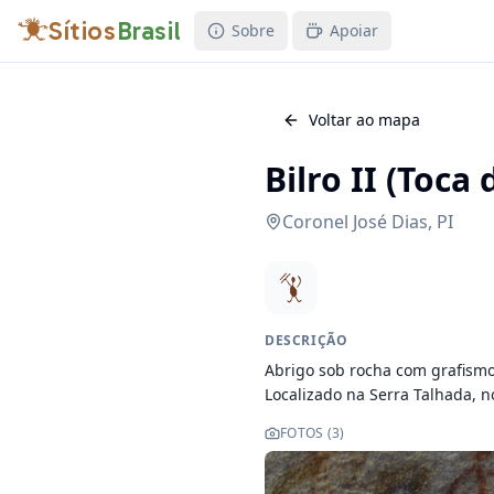
Sítios
Brasil
Sobre
Apoiar
Voltar ao mapa
Bilro II (Toca
Coronel José Dias
,
PI
DESCRIÇÃO
Abrigo sob rocha com grafismo
Localizado na Serra Talhada, n
FOTOS (
3
)