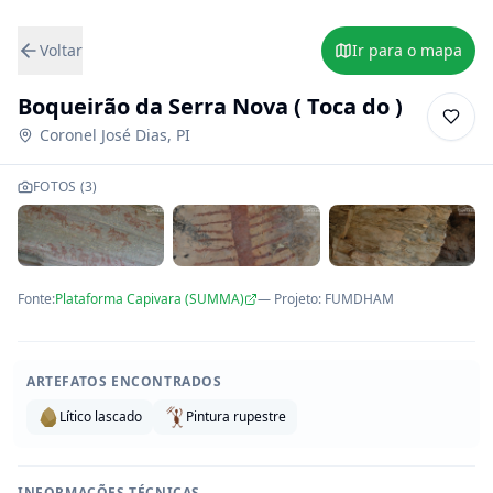
Voltar
Ir para o mapa
Boqueirão da Serra Nova ( Toca do )
Coronel José Dias
,
PI
FOTOS (
3
)
Fonte:
Plataforma Capivara (SUMMA)
— Projeto
:
FUMDHAM
ARTEFATOS ENCONTRADOS
Lítico lascado
Pintura rupestre
INFORMAÇÕES TÉCNICAS