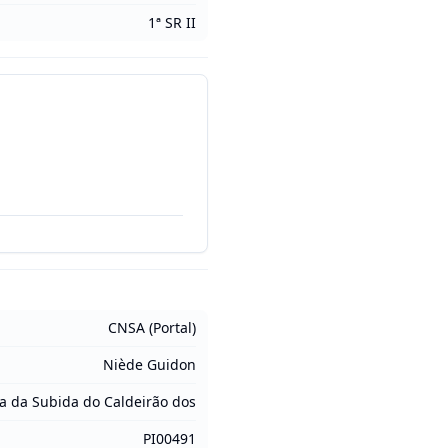
1ª SR II
CNSA (Portal)
Niède Guidon
ca da Subida do Caldeirão dos
PI00491