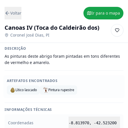
Voltar
Ir para o mapa
Canoas IV (Toca do Caldeirão dos)
Coronel José Dias
,
PI
DESCRIÇÃO
As pinturas deste abrigo foram pintadas em tons diferentes 
de vermelho e amarelo.
ARTEFATOS ENCONTRADOS
Lítico lascado
Pintura rupestre
INFORMAÇÕES TÉCNICAS
Coordenadas
-8.813970
,
-42.523200