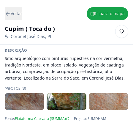
Voltar
Ir para o mapa
Cupim ( Toca do )
Coronel José Dias
,
PI
DESCRIÇÃO
Sítio arqueológico com pinturas rupestres na cor vermelha, 
tradição Nordeste, em bloco isolado, vegetação de caatinga 
arbórea, comprovação de ocupação pré-histórica, alta 
vertente. Localizado na Serra do Saco, em Coronel José Dias.
FOTOS (
3
)
Fonte:
Plataforma Capivara (SUMMA)
— Projeto
:
FUMDHAM