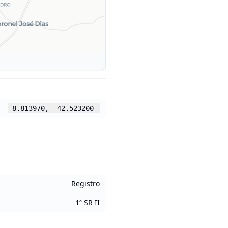
-8.813970
,
-42.523200
Registro
1ª SR II