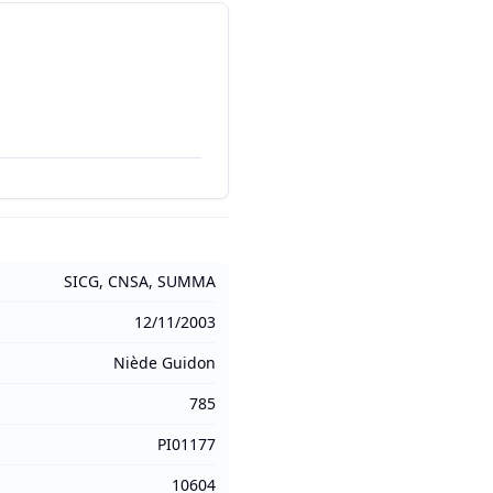
SICG, CNSA, SUMMA
12/11/2003
Niède Guidon
785
PI01177
10604