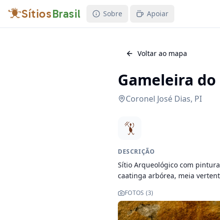
Sítios
Brasil
Sobre
Apoiar
Voltar ao mapa
Gameleira do B
Coronel José Dias
,
PI
DESCRIÇÃO
Sítio Arqueológico com pintura
caatinga arbórea, meia vertent
FOTOS (
3
)