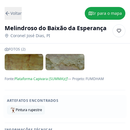
Voltar
Ir para o mapa
Melindroso do Baixão da Esperança
Coronel José Dias
,
PI
FOTOS (
2
)
Fonte:
Plataforma Capivara (SUMMA)
— Projeto
:
FUMDHAM
ARTEFATOS ENCONTRADOS
Pintura rupestre
INFORMAÇÕES TÉCNICAS