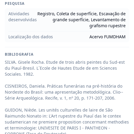
PESQUISA
Atividades
Registro, Coleta de superfície, Escavação de
desenvolvidas
grande superfície, Levantamento de
grafismo rupestre
Localização dos dados
Acervo FUMDHAM
BIBLIOGRAFIA
SILVA. Gisele Rocha. Etude de trois abris peintes du Sud-est 
du Piauí-Bresil. L`Ecole de Hautes Etude de em Sciences 
Sociales. 1982.

CISNEIROS, Daniela. Práticas funerárias na pré-história do 
Nordeste do Brasil: uma apresentação metodológica. Clio--
Série Arqueológica. Recife, v. 1, nº 20, p. 171-207, 2006.

GUIDON, Niède. Les unités culturelles de laire de São 
Raimundo Nonato in: L'Art rupestre du Piauí das le contex 
sudamerican ne premiere proposition concermant methodies 
et terminologie: UNIVESITE DE PARIS I - PANTHEON - 
SORBONE (Tese de Doutorado).
