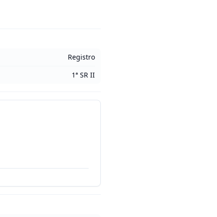
Registro
1ª SR II