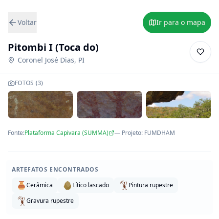
Voltar
Ir para o mapa
Pitombi I (Toca do)
Coronel José Dias
,
PI
FOTOS (
3
)
Fonte:
Plataforma Capivara (SUMMA)
— Projeto
:
FUMDHAM
ARTEFATOS ENCONTRADOS
Cerâmica
Lítico lascado
Pintura rupestre
Gravura rupestre