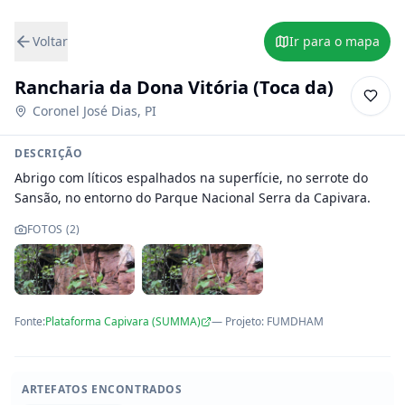
Voltar
Ir para o mapa
Rancharia da Dona Vitória (Toca da)
Coronel José Dias
,
PI
DESCRIÇÃO
Abrigo com líticos espalhados na superfície, no serrote do 
Sansão, no entorno do Parque Nacional Serra da Capivara.
FOTOS (
2
)
Fonte:
Plataforma Capivara (SUMMA)
— Projeto
:
FUMDHAM
ARTEFATOS ENCONTRADOS