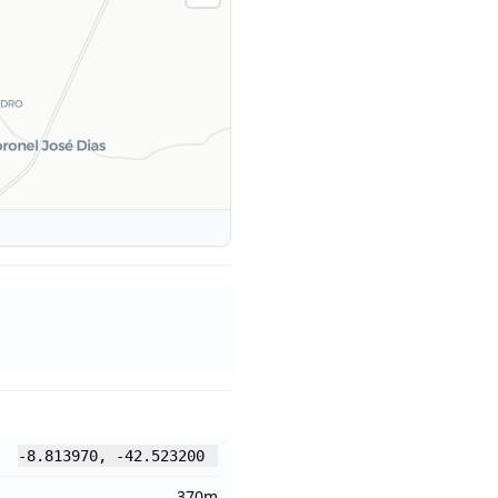
-8.813970
,
-42.523200
370m