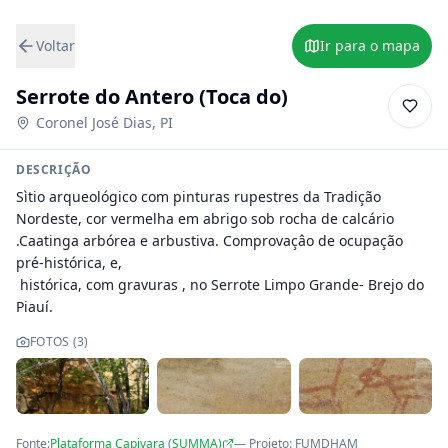
Voltar
Ir para o mapa
Serrote do Antero (Toca do)
Coronel José Dias
,
PI
DESCRIÇÃO
Sìtio arqueológico com pinturas rupestres da Tradição 
Nordeste, cor vermelha em abrigo sob rocha de calcário 
.Caatinga arbórea e arbustiva. Comprovaçâo de ocupação 
pré-histórica, e,

 histórica, com gravuras , no Serrote Limpo Grande- Brejo do 
Piauí.
FOTOS (
3
)
Fonte:
Plataforma Capivara (SUMMA)
— Projeto
:
FUMDHAM