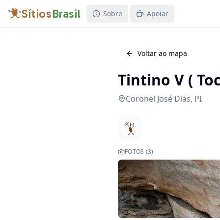
Sítios
Brasil
Sobre
Apoiar
Voltar ao mapa
Tintino V ( To
Coronel José Dias
,
PI
FOTOS (
3
)