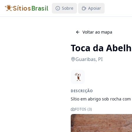
Sítios
Brasil
Sobre
Apoiar
Voltar ao mapa
Toca da Abel
Guaribas
,
PI
DESCRIÇÃO
Sítio em abrigo sob rocha com
FOTOS (
3
)