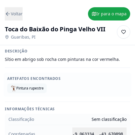
Voltar
Ir para o mapa
Toca do Baixão do Pinga Velho VII
Guaribas
,
PI
DESCRIÇÃO
Sítio em abrigo sob rocha com pinturas na cor vermelha.
ARTEFATOS ENCONTRADOS
Pintura rupestre
INFORMAÇÕES TÉCNICAS
Classificação
Sem classificação
Coordenadas
-9.063334
,
-43.670898