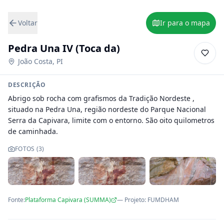
Voltar
Ir para o mapa
Pedra Una IV (Toca da)
João Costa
,
PI
DESCRIÇÃO
Abrigo sob rocha com grafismos da Tradição Nordeste , 
situado na Pedra Una, região nordeste do Parque Nacional 
Serra da Capivara, limite com o entorno. São oito quilometros 
de caminhada.
FOTOS (
3
)
Fonte:
Plataforma Capivara (SUMMA)
— Projeto
:
FUMDHAM