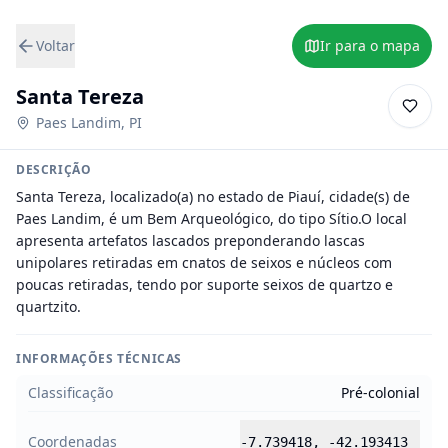
Voltar
Ir para o mapa
Santa Tereza
Paes Landim
,
PI
DESCRIÇÃO
Santa Tereza, localizado(a) no estado de Piauí, cidade(s) de 
Paes Landim, é um Bem Arqueológico, do tipo Sítio.O local 
apresenta artefatos lascados preponderando lascas 
unipolares retiradas em cnatos de seixos e núcleos com 
poucas retiradas, tendo por suporte seixos de quartzo e 
quartzito.
INFORMAÇÕES TÉCNICAS
Classificação
Pré-colonial
Coordenadas
-7.739418
,
-42.193413