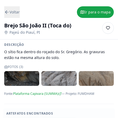
Voltar
Ir para o mapa
Brejo São João II (Toca do)
Pajeú do Piauí
,
PI
DESCRIÇÃO
O sítio fica dentro do roçado do Sr. Gregório. As gravuras 
estão na mesma altura do solo.
FOTOS (
3
)
Fonte:
Plataforma Capivara (SUMMA)
— Projeto
:
FUMDHAM
ARTEFATOS ENCONTRADOS