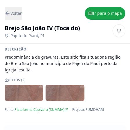
Voltar
Ir para o mapa
Brejo São João IV (Toca do)
Pajeú do Piauí
,
PI
DESCRIÇÃO
Predominância de gravuras. Este sítio fica situadona região 
do Brejo São João no município de Pajeú do Piauí perto da 
Igreja Jesuíta.
FOTOS (
2
)
Fonte:
Plataforma Capivara (SUMMA)
— Projeto
:
FUMDHAM