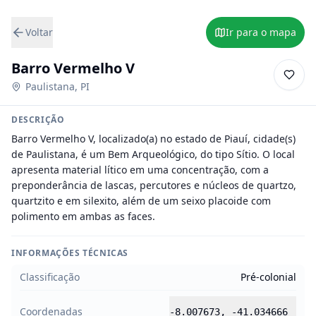
Voltar
Ir para o mapa
Barro Vermelho V
Paulistana
,
PI
DESCRIÇÃO
Barro Vermelho V, localizado(a) no estado de Piauí, cidade(s) 
de Paulistana, é um Bem Arqueológico, do tipo Sítio. O local 
apresenta material lítico em uma concentração, com a 
preponderância de lascas, percutores e núcleos de quartzo, 
quartzito e em silexito, além de um seixo placoide com 
polimento em ambas as faces.
INFORMAÇÕES TÉCNICAS
Classificação
Pré-colonial
Coordenadas
-8.007673
,
-41.034666