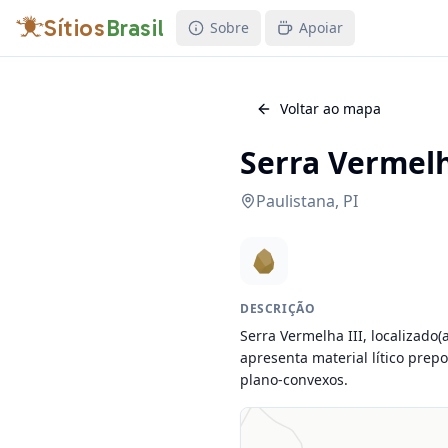
Sítios
Brasil
Sobre
Apoiar
Voltar ao mapa
Serra Vermelh
Paulistana
,
PI
DESCRIÇÃO
Serra Vermelha III, localizado(
apresenta material lítico prep
plano-convexos.