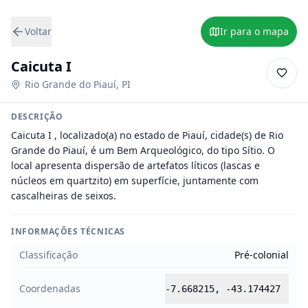
Voltar
Ir para o mapa
Caicuta I
Rio Grande do Piauí
,
PI
DESCRIÇÃO
Caicuta I , localizado(a) no estado de Piauí, cidade(s) de Rio 
Grande do Piauí, é um Bem Arqueológico, do tipo Sítio. O 
local apresenta dispersão de artefatos líticos (lascas e 
núcleos em quartzito) em superfície, juntamente com 
cascalheiras de seixos.
INFORMAÇÕES TÉCNICAS
Classificação
Pré-colonial
Coordenadas
-7.668215
,
-43.174427