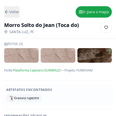
Voltar
Ir para o mapa
Morro Solto do Jean (Toca do)
SANTA LUZ
,
PI
FOTOS (
3
)
Fonte:
Plataforma Capivara (SUMMA)
— Projeto
:
FUMDHAM
ARTEFATOS ENCONTRADOS
Gravura rupestre
INFORMAÇÕES TÉCNICAS