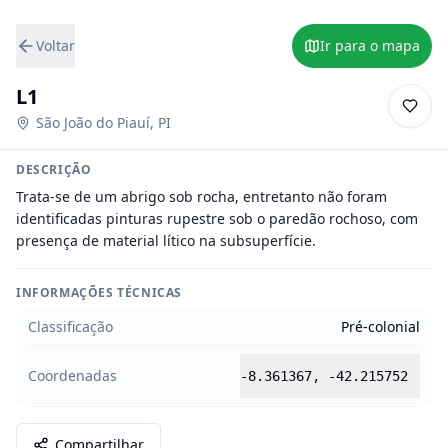
Voltar
Ir para o mapa
L1
São João do Piauí
,
PI
DESCRIÇÃO
Trata-se de um abrigo sob rocha, entretanto não foram 
identificadas pinturas rupestre sob o paredão rochoso, com 
presença de material lítico na subsuperfície.
INFORMAÇÕES TÉCNICAS
Classificação
Pré-colonial
Coordenadas
-8.361367
,
-42.215752
Compartilhar