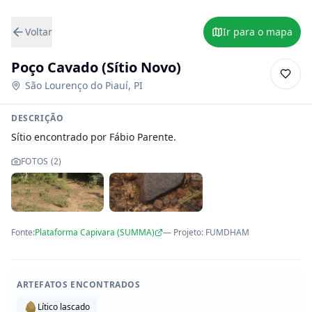
Voltar
Ir para o mapa
Poço Cavado (Sítio Novo)
São Lourenço do Piauí
,
PI
DESCRIÇÃO
Sítio encontrado por Fábio Parente.
FOTOS (
2
)
Fonte:
Plataforma Capivara (SUMMA)
— Projeto
:
FUMDHAM
ARTEFATOS ENCONTRADOS
Lítico lascado