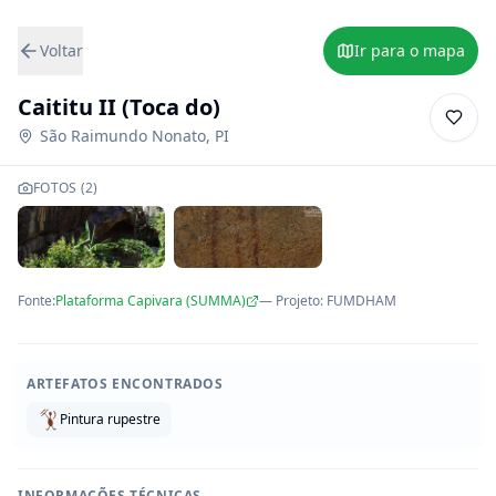
Voltar
Ir para o mapa
Caititu II (Toca do)
São Raimundo Nonato
,
PI
FOTOS (
2
)
Fonte:
Plataforma Capivara (SUMMA)
— Projeto
:
FUMDHAM
ARTEFATOS ENCONTRADOS
Pintura rupestre
INFORMAÇÕES TÉCNICAS