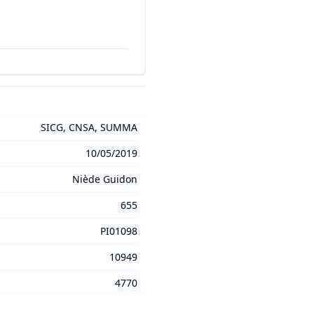
SICG, CNSA, SUMMA
10/05/2019
Niède Guidon
655
PI01098
10949
4770