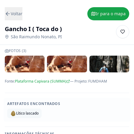
Voltar
Ir para o mapa
Gancho I ( Toca do )
São Raimundo Nonato
,
PI
FOTOS (
3
)
Fonte:
Plataforma Capivara (SUMMA)
— Projeto
:
FUMDHAM
ARTEFATOS ENCONTRADOS
Lítico lascado
INFORMAÇÕES TÉCNICAS