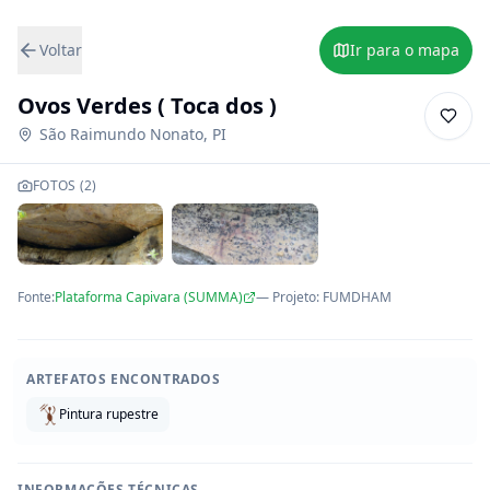
Voltar
Ir para o mapa
Ovos Verdes ( Toca dos )
São Raimundo Nonato
,
PI
FOTOS (
2
)
Fonte:
Plataforma Capivara (SUMMA)
— Projeto
:
FUMDHAM
ARTEFATOS ENCONTRADOS
Pintura rupestre
INFORMAÇÕES TÉCNICAS