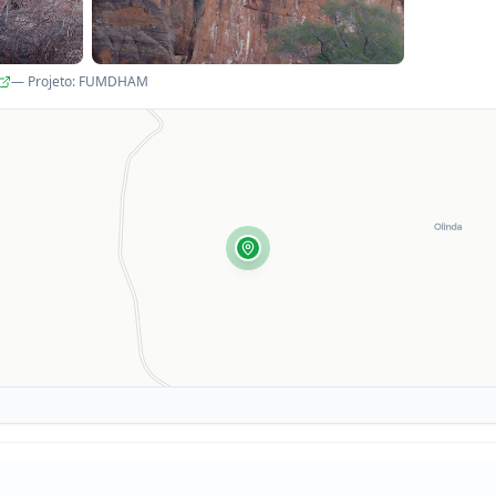
— Projeto
:
FUMDHAM