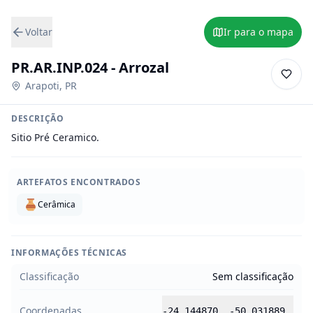
Voltar
Ir para o mapa
PR.AR.INP.024 - Arrozal
Arapoti
,
PR
DESCRIÇÃO
Sitio Pré Ceramico.
ARTEFATOS ENCONTRADOS
Cerâmica
INFORMAÇÕES TÉCNICAS
Classificação
Sem classificação
Coordenadas
-24.144870
,
-50.031889