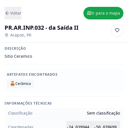
Voltar
Ir para o mapa
PR.AR.INP.032 - da Saída II
Arapoti
,
PR
DESCRIÇÃO
Sitio Ceramico
ARTEFATOS ENCONTRADOS
Cerâmica
INFORMAÇÕES TÉCNICAS
Classificação
Sem classificação
Coordenadas
-24.039944
,
-50.078699