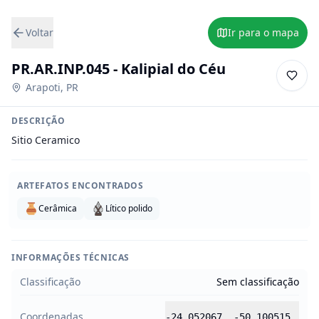
Voltar
Ir para o mapa
PR.AR.INP.045 - Kalipial do Céu
Arapoti
,
PR
DESCRIÇÃO
Sitio Ceramico
ARTEFATOS ENCONTRADOS
Cerâmica
Lítico polido
INFORMAÇÕES TÉCNICAS
Classificação
Sem classificação
Coordenadas
-24.052067
,
-50.100515