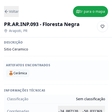
Voltar
Ir para o mapa
PR.AR.INP.093 - Floresta Negra
Arapoti
,
PR
DESCRIÇÃO
Sitio Ceramico
ARTEFATOS ENCONTRADOS
Cerâmica
INFORMAÇÕES TÉCNICAS
Classificação
Sem classificação
Coordenadas
-24.087120
,
-50.031369