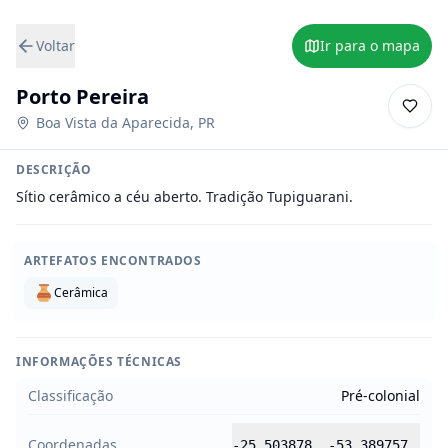
Voltar
Ir para o mapa
Porto Pereira
Boa Vista da Aparecida
,
PR
DESCRIÇÃO
Sítio cerâmico a céu aberto. Tradição Tupiguarani.
ARTEFATOS ENCONTRADOS
Cerâmica
INFORMAÇÕES TÉCNICAS
Classificação
Pré-colonial
Coordenadas
-25.503878
,
-53.389757