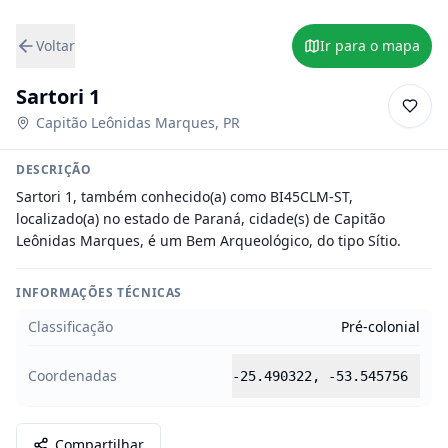
Voltar
Ir para o mapa
Sartori 1
Capitão Leônidas Marques
,
PR
DESCRIÇÃO
Sartori 1, também conhecido(a) como BI45CLM-ST, 
localizado(a) no estado de Paraná, cidade(s) de Capitão 
Leônidas Marques, é um Bem Arqueológico, do tipo Sítio.
INFORMAÇÕES TÉCNICAS
Classificação
Pré-colonial
Coordenadas
-25.490322
,
-53.545756
Compartilhar