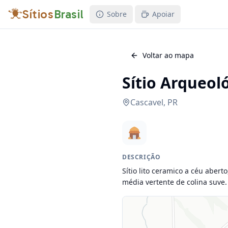
Sítios
Brasil
Sobre
Apoiar
Voltar ao mapa
Sítio Arqueol
Cascavel
,
PR
DESCRIÇÃO
Sítio lito ceramico a céu aber
média vertente de colina suve.