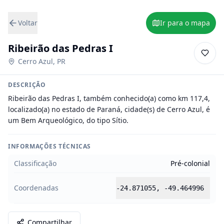
Voltar
Ir para o mapa
Ribeirão das Pedras I
Cerro Azul
,
PR
DESCRIÇÃO
Ribeirão das Pedras I, também conhecido(a) como km 117,4, 
localizado(a) no estado de Paraná, cidade(s) de Cerro Azul, é 
um Bem Arqueológico, do tipo Sítio.
INFORMAÇÕES TÉCNICAS
Classificação
Pré-colonial
Coordenadas
-24.871055
,
-49.464996
Compartilhar