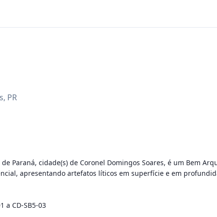
s
,
PR
o de Paraná, cidade(s) de Coronel Domingos Soares, é um Bem Arqueol
ial, apresentando artefatos líticos em superfície e em profundidad
1 a CD-SB5-03