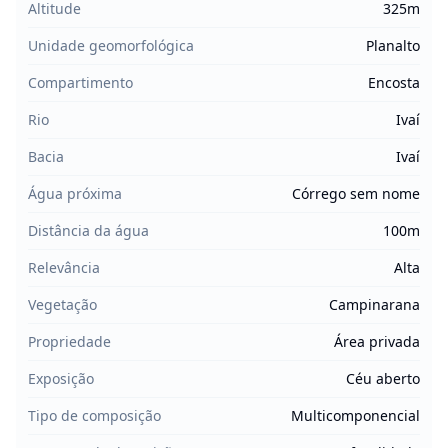
Altitude
325m
Unidade geomorfológica
Planalto
Compartimento
Encosta
Rio
Ivaí
Bacia
Ivaí
Água próxima
Córrego sem nome
Distância da água
100m
Relevância
Alta
Vegetação
Campinarana
Propriedade
Área privada
Exposição
Céu aberto
Tipo de composição
Multicomponencial