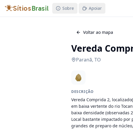
Sítios
Brasil
Sobre
Apoiar
Voltar ao mapa
Vereda Compr
Paranã
,
TO
DESCRIÇÃO
Vereda Comprida 2, localizado(a
em baixa vertente do rio Tocan
baixa densidade (observadas 20
Local bastante impactado por p
grandes de preparo de núcleo,