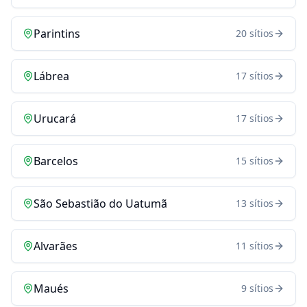
Parintins
20
sítios
Lábrea
17
sítios
Urucará
17
sítios
Barcelos
15
sítios
São Sebastião do Uatumã
13
sítios
Alvarães
11
sítios
Maués
9
sítios