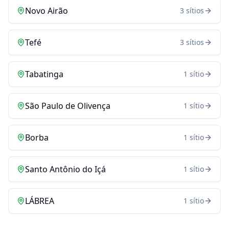
Novo Airão
3
sítios
Tefé
3
sítios
Tabatinga
1
sítio
São Paulo de Olivença
1
sítio
Borba
1
sítio
Santo Antônio do Içá
1
sítio
LÁBREA
1
sítio