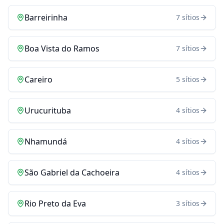
Barreirinha
7
sítios
Boa Vista do Ramos
7
sítios
Careiro
5
sítios
Urucurituba
4
sítios
Nhamundá
4
sítios
São Gabriel da Cachoeira
4
sítios
Rio Preto da Eva
3
sítios