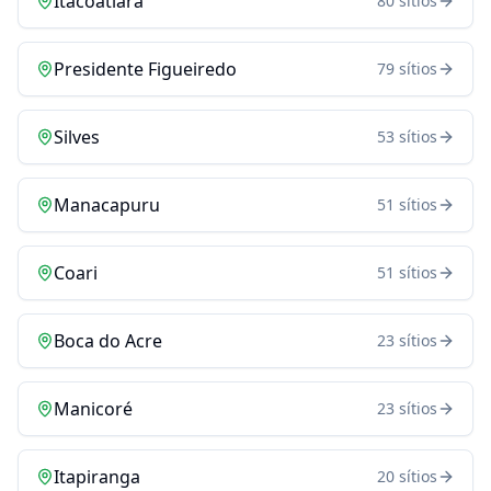
Itacoatiara
80
sítios
Presidente Figueiredo
79
sítios
Silves
53
sítios
Manacapuru
51
sítios
Coari
51
sítios
Boca do Acre
23
sítios
Manicoré
23
sítios
Itapiranga
20
sítios